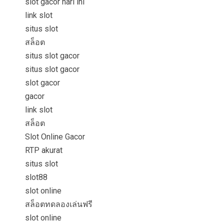
slot gacor hari ini
link slot
situs slot
สล็อต
situs slot gacor
situs slot gacor
slot gacor
gacor
link slot
สล็อต
Slot Online Gacor
RTP akurat
situs slot
slot88
slot online
สล็อตทดลองเล่นฟรี
slot online