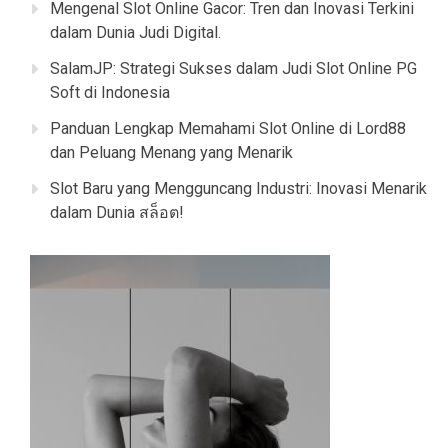
Mengenal Slot Online Gacor: Tren dan Inovasi Terkini
dalam Dunia Judi Digital.
SalamJP: Strategi Sukses dalam Judi Slot Online PG
Soft di Indonesia
Panduan Lengkap Memahami Slot Online di Lord88
dan Peluang Menang yang Menarik
Slot Baru yang Mengguncang Industri: Inovasi Menarik
dalam Dunia สล็อต!