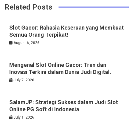
Related Posts
Slot Gacor: Rahasia Keseruan yang Membuat
Semua Orang Terpikat!
August 6, 2026
Mengenal Slot Online Gacor: Tren dan
Inovasi Terkini dalam Dunia Judi Digital.
July 7, 2026
SalamJP: Strategi Sukses dalam Judi Slot
Online PG Soft di Indonesia
July 1, 2026