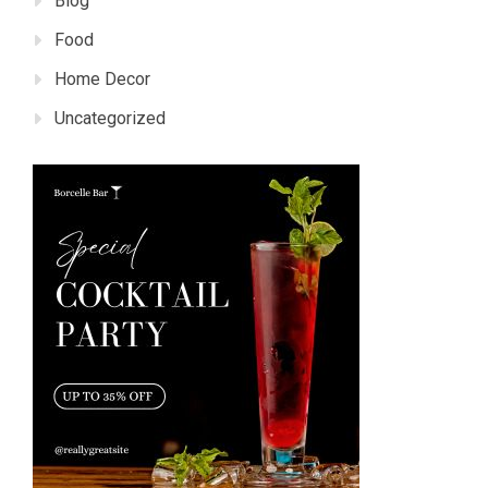
Blog
Food
Home Decor
Uncategorized