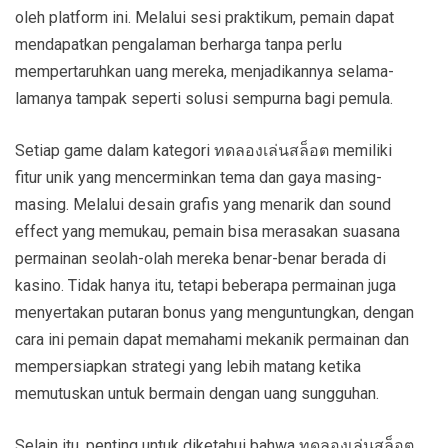
oleh platform ini. Melalui sesi praktikum, pemain dapat
mendapatkan pengalaman berharga tanpa perlu
mempertaruhkan uang mereka, menjadikannya selama-
lamanya tampak seperti solusi sempurna bagi pemula.
Setiap game dalam kategori ทดลองเล่นสล็อต memiliki
fitur unik yang mencerminkan tema dan gaya masing-
masing. Melalui desain grafis yang menarik dan sound
effect yang memukau, pemain bisa merasakan suasana
permainan seolah-olah mereka benar-benar berada di
kasino. Tidak hanya itu, tetapi beberapa permainan juga
menyertakan putaran bonus yang menguntungkan, dengan
cara ini pemain dapat memahami mekanik permainan dan
mempersiapkan strategi yang lebih matang ketika
memutuskan untuk bermain dengan uang sungguhan.
Selain itu, penting untuk diketahui bahwa ทดลองเล่นสล็อต