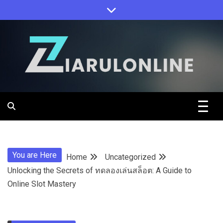
Skip
to
content
Ziarulonline
You are Here
Home
Uncategorized
Unlocking the Secrets of ทดลองเล่นสล็อต: A Guide to
Online Slot Mastery