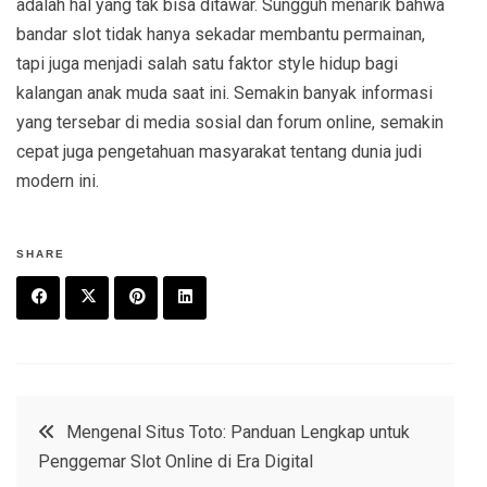
adalah hal yang tak bisa ditawar. Sungguh menarik bahwa
bandar slot tidak hanya sekadar membantu permainan,
tapi juga menjadi salah satu faktor style hidup bagi
kalangan anak muda saat ini. Semakin banyak informasi
yang tersebar di media sosial dan forum online, semakin
cepat juga pengetahuan masyarakat tentang dunia judi
modern ini.
SHARE
F
T
P
L
a
w
in
in
c
it
t
k
Post
Mengenal Situs Toto: Panduan Lengkap untuk
e
t
e
e
Penggemar Slot Online di Era Digital
navigation
b
e
r
d