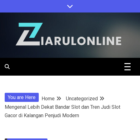
Skip
to
content
Ziarulonline
You are Here
Home
Uncategorized
Mengenal Lebih Dekat Bandar Slot dan Tren Judi Slot
Gacor di Kalangan Penjudi Modern