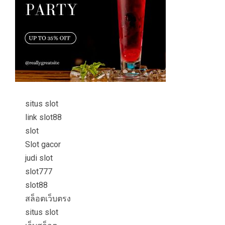
situs slot
link slot88
slot
Slot gacor
judi slot
slot777
slot88
สล็อตเว็บตรง
situs slot