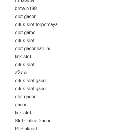
เว็บสล็อต
betwin188
slot gacor
situs slot terpercaya
slot game
situs slot
slot gacor hari ini
link slot
situs slot
สล็อต
situs slot gacor
situs slot gacor
slot gacor
gacor
link slot
Slot Online Gacor
RTP akurat