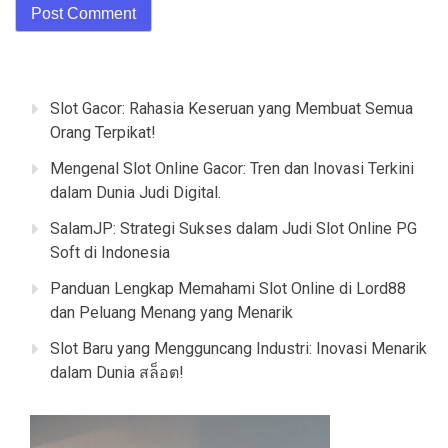
Slot Gacor: Rahasia Keseruan yang Membuat Semua
Orang Terpikat!
Mengenal Slot Online Gacor: Tren dan Inovasi Terkini
dalam Dunia Judi Digital.
SalamJP: Strategi Sukses dalam Judi Slot Online PG
Soft di Indonesia
Panduan Lengkap Memahami Slot Online di Lord88
dan Peluang Menang yang Menarik
Slot Baru yang Mengguncang Industri: Inovasi Menarik
dalam Dunia สล็อต!