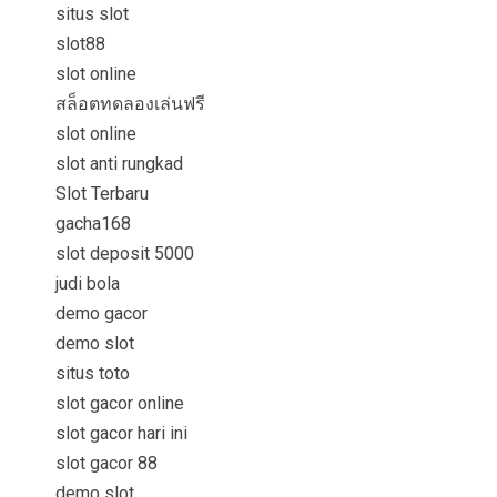
situs slot
slot88
slot online
สล็อตทดลองเล่นฟรี
slot online
slot anti rungkad
Slot Terbaru
gacha168
slot deposit 5000
judi bola
demo gacor
demo slot
situs toto
slot gacor online
slot gacor hari ini
slot gacor 88
demo slot