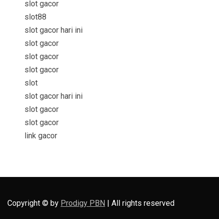
slot gacor
slot88
slot gacor hari ini
slot gacor
slot gacor
slot gacor
slot
slot gacor hari ini
slot gacor
slot gacor
link gacor
Copyright © by
Prodigy PBN
| All rights reserved