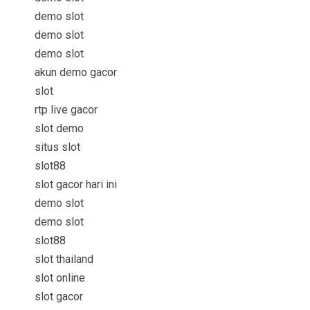
demo slot
demo slot
demo slot
akun demo gacor
slot
rtp live gacor
slot demo
situs slot
slot88
slot gacor hari ini
demo slot
demo slot
slot88
slot thailand
slot online
slot gacor