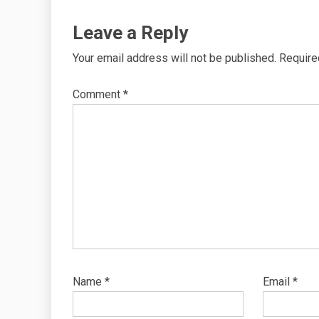
Leave a Reply
Your email address will not be published.
Require
Comment
*
Name
*
Email
*