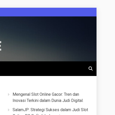
Mengenal Slot Online Gacor: Tren dan
Inovasi Terkini dalam Dunia Judi Digital.
SalamJP: Strategi Sukses dalam Judi Slot