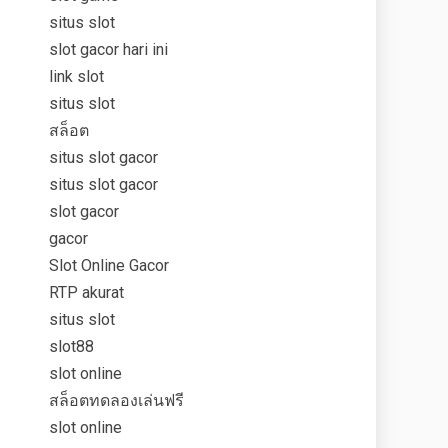
situs slot
slot gacor hari ini
link slot
situs slot
สล็อต
situs slot gacor
situs slot gacor
slot gacor
gacor
Slot Online Gacor
RTP akurat
situs slot
slot88
slot online
สล็อตทดลองเล่นฟรี
slot online