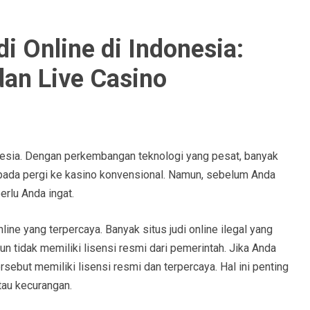
i Online di Indonesia:
dan Live Casino
onesia. Dengan perkembangan teknologi yang pesat, banyak
ripada pergi ke kasino konvensional. Namun, sebelum Anda
erlu Anda ingat.
ine yang terpercaya. Banyak situs judi online ilegal yang
 tidak memiliki lisensi resmi dari pemerintah. Jika Anda
tersebut memiliki lisensi resmi dan terpercaya. Hal ini penting
tau kecurangan.