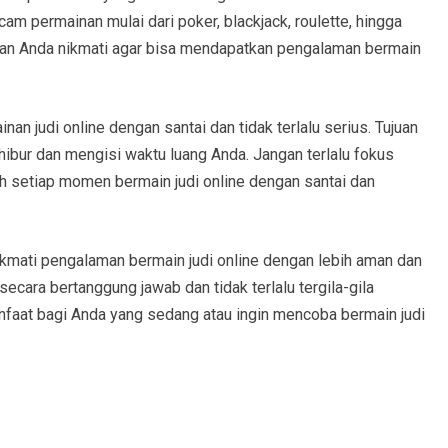
m permainan mulai dari poker, blackjack, roulette, hingga
i dan Anda nikmati agar bisa mendapatkan pengalaman bermain
nan judi online dengan santai dan tidak terlalu serius. Tujuan
ibur dan mengisi waktu luang Anda. Jangan terlalu fokus
ah setiap momen bermain judi online dengan santai dan
ikmati pengalaman bermain judi online dengan lebih aman dan
cara bertanggung jawab dan tidak terlalu tergila-gila
anfaat bagi Anda yang sedang atau ingin mencoba bermain judi