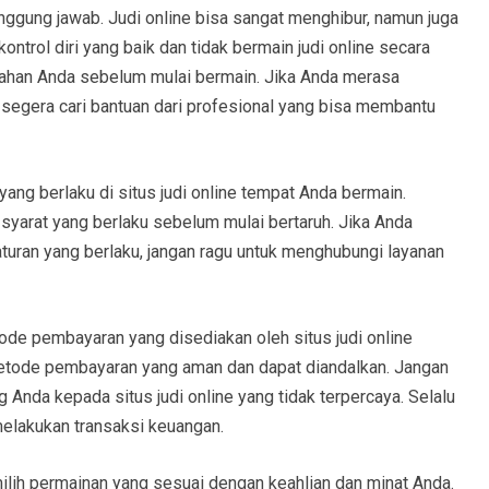
tanggung jawab. Judi online bisa sangat menghibur, namun juga
ntrol diri yang baik dan tidak bermain judi online secara
lahan Anda sebelum mulai bermain. Jika Anda merasa
e, segera cari bantuan dari profesional yang bisa membantu
yang berlaku di situs judi online tempat Anda bermain.
yarat yang berlaku sebelum mulai bertaruh. Jika Anda
turan yang berlaku, jangan ragu untuk menghubungi layanan
ode pembayaran yang disediakan oleh situs judi online
metode pembayaran yang aman dan dapat diandalkan. Jangan
 Anda kepada situs judi online yang tidak terpercaya. Selalu
elakukan transaksi keuangan.
milih permainan yang sesuai dengan keahlian dan minat Anda.