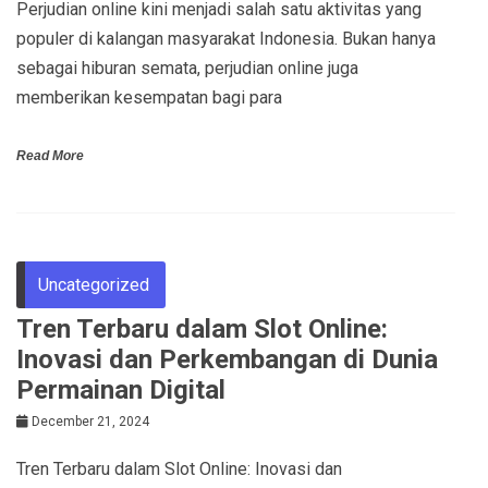
Perjudian online kini menjadi salah satu aktivitas yang
populer di kalangan masyarakat Indonesia. Bukan hanya
sebagai hiburan semata, perjudian online juga
memberikan kesempatan bagi para
Read More
Uncategorized
Tren Terbaru dalam Slot Online:
Inovasi dan Perkembangan di Dunia
Permainan Digital
December 21, 2024
Tren Terbaru dalam Slot Online: Inovasi dan