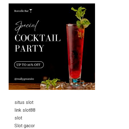
situs slot
link slot88
slot
Slot gacor