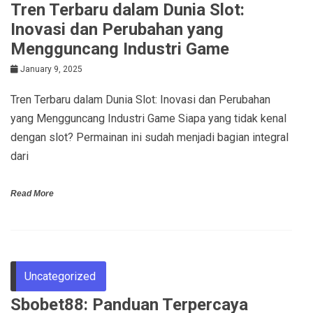
Tren Terbaru dalam Dunia Slot:
Inovasi dan Perubahan yang
Mengguncang Industri Game
January 9, 2025
Tren Terbaru dalam Dunia Slot: Inovasi dan Perubahan
yang Mengguncang Industri Game Siapa yang tidak kenal
dengan slot? Permainan ini sudah menjadi bagian integral
dari
Read More
Uncategorized
Sbobet88: Panduan Terpercaya