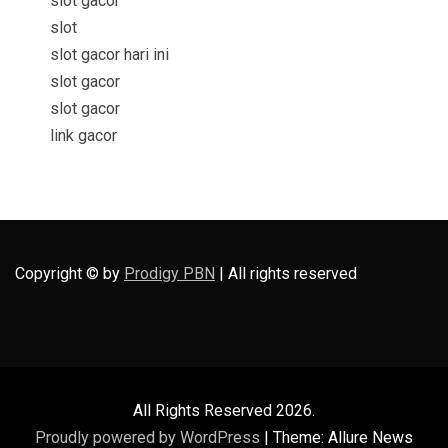
slot gacor
slot
slot gacor hari ini
slot gacor
slot gacor
link gacor
Copyright © by
Prodigy PBN
| All rights reserved
All Rights Reserved 2026.
Proudly powered by WordPress
|
Theme: Allure News