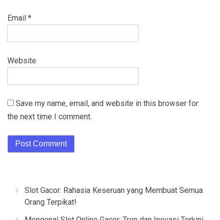
Email
*
Website
Save my name, email, and website in this browser for
the next time I comment.
Slot Gacor: Rahasia Keseruan yang Membuat Semua
Orang Terpikat!
Mengenal Slot Online Gacor: Tren dan Inovasi Terkini