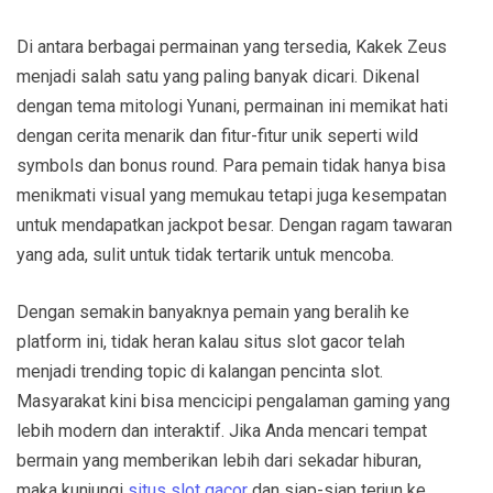
Di antara berbagai permainan yang tersedia, Kakek Zeus
menjadi salah satu yang paling banyak dicari. Dikenal
dengan tema mitologi Yunani, permainan ini memikat hati
dengan cerita menarik dan fitur-fitur unik seperti wild
symbols dan bonus round. Para pemain tidak hanya bisa
menikmati visual yang memukau tetapi juga kesempatan
untuk mendapatkan jackpot besar. Dengan ragam tawaran
yang ada, sulit untuk tidak tertarik untuk mencoba.
Dengan semakin banyaknya pemain yang beralih ke
platform ini, tidak heran kalau situs slot gacor telah
menjadi trending topic di kalangan pencinta slot.
Masyarakat kini bisa mencicipi pengalaman gaming yang
lebih modern dan interaktif. Jika Anda mencari tempat
bermain yang memberikan lebih dari sekadar hiburan,
maka kunjungi
situs slot gacor
dan siap-siap terjun ke