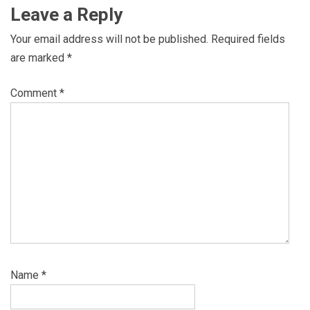
Leave a Reply
Your email address will not be published.
Required fields
are marked
*
Comment
*
Name
*