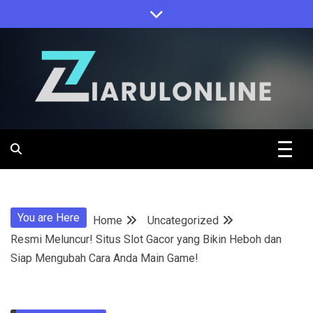
Skip
to
content
Ziarulonline
You are Here
Home
Uncategorized
Resmi Meluncur! Situs Slot Gacor yang Bikin Heboh dan
Siap Mengubah Cara Anda Main Game!