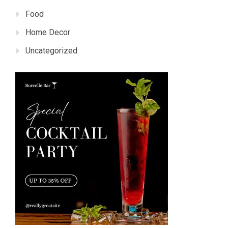
Food
Home Decor
Uncategorized