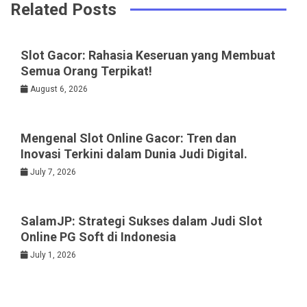
Related Posts
Slot Gacor: Rahasia Keseruan yang Membuat
Semua Orang Terpikat!
August 6, 2026
Mengenal Slot Online Gacor: Tren dan
Inovasi Terkini dalam Dunia Judi Digital.
July 7, 2026
SalamJP: Strategi Sukses dalam Judi Slot
Online PG Soft di Indonesia
July 1, 2026