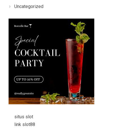
Uncategorized
situs slot
link slot88