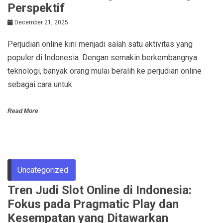
Perspektif
December 21, 2025
Perjudian online kini menjadi salah satu aktivitas yang
populer di Indonesia. Dengan semakin berkembangnya
teknologi, banyak orang mulai beralih ke perjudian online
sebagai cara untuk
Read More
Uncategorized
Tren Judi Slot Online di Indonesia:
Fokus pada Pragmatic Play dan
Kesempatan yang Ditawarkan