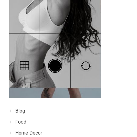
Blog
Food
Home Decor