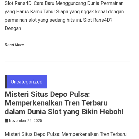
Slot Rans4D: Cara Baru Mengguncang Dunia Permainan
yang Harus Kamu Tahu! Siapa yang nggak kenal dengan
permainan slot yang sedang hits ini, Slot Rans4D?
Dengan
Read More
Uncategorized
Misteri Situs Depo Pulsa:
Memperkenalkan Tren Terbaru
dalam Dunia Slot yang Bikin Heboh!
November 25, 2025
Misteri Situs Depo Pulsa: Memperkenalkan Tren Terbaru