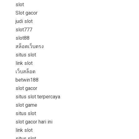
slot
Slot gacor
judi slot
slot777
slot88
สล็อตเว็บตรง
situs slot
link slot
เว็บสล็อต
betwin188
slot gacor
situs slot terpercaya
slot game
situs slot
slot gacor hari ini
link slot
situs slot