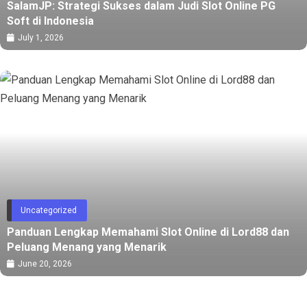
SalamJP: Strategi Sukses dalam Judi Slot Online PG
Soft di Indonesia
July 1, 2026
Uncategorized
Panduan Lengkap Memahami Slot Online di Lord88 dan
Peluang Menang yang Menarik
June 20, 2026