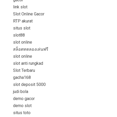
link slot
Slot Online Gacor
RTP akurat
situs slot
slot88
slot online
สล็อตทดลองเล่นฟรี
slot online
slot anti rungkad
Slot Terbaru
gacha168
slot deposit 5000
judi bola
demo gacor
demo slot
situs toto