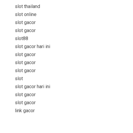
slot thailand
slot online
slot gacor
slot gacor
slot88
slot gacor hari ini
slot gacor
slot gacor
slot gacor
slot
slot gacor hari ini
slot gacor
slot gacor
link gacor