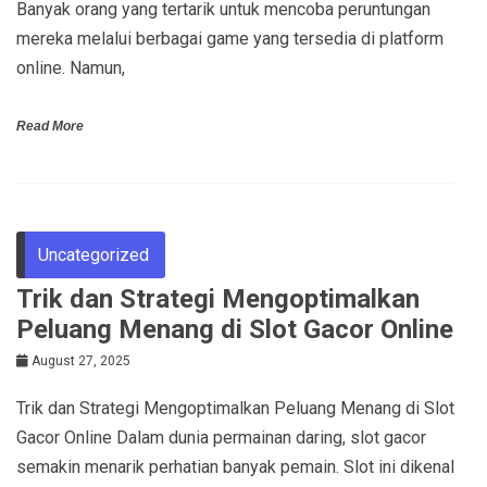
Banyak orang yang tertarik untuk mencoba peruntungan
mereka melalui berbagai game yang tersedia di platform
online. Namun,
Read More
Uncategorized
Trik dan Strategi Mengoptimalkan
Peluang Menang di Slot Gacor Online
August 27, 2025
Trik dan Strategi Mengoptimalkan Peluang Menang di Slot
Gacor Online Dalam dunia permainan daring, slot gacor
semakin menarik perhatian banyak pemain. Slot ini dikenal