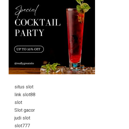
situs slot
link slot88
slot
Slot gacor
judi slot
slot777