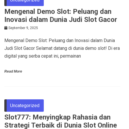
Mengenal Demo Slot: Peluang dan
Inovasi dalam Dunia Judi Slot Gacor
September 9, 2025
Mengenal Demo Slot: Peluang dan Inovasi dalam Dunia
Judi Slot Gacor Selamat datang di dunia demo slot! Di era
digital yang serba cepat ini, permainan
Read More
Uncategorized
Slot777: Menyingkap Rahasia dan
Strategi Terbaik di Dunia Slot Online