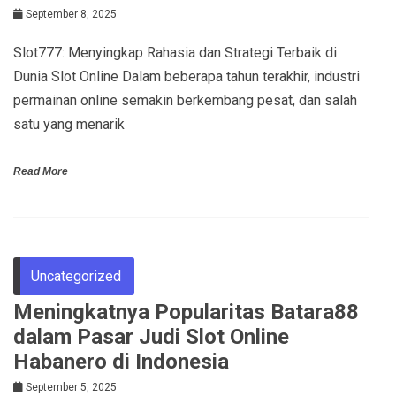
September 8, 2025
Slot777: Menyingkap Rahasia dan Strategi Terbaik di
Dunia Slot Online Dalam beberapa tahun terakhir, industri
permainan online semakin berkembang pesat, dan salah
satu yang menarik
Read More
Uncategorized
Meningkatnya Popularitas Batara88
dalam Pasar Judi Slot Online
Habanero di Indonesia
September 5, 2025