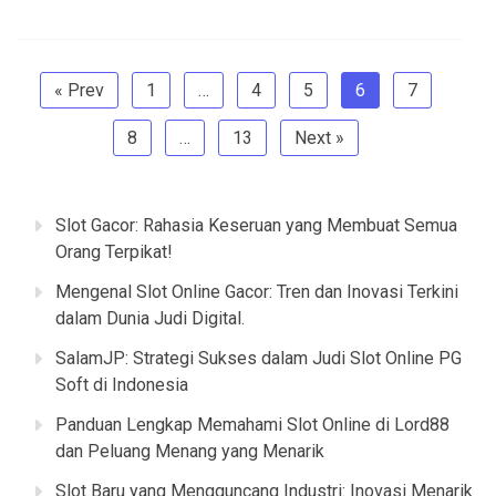
« Prev
1
…
4
5
6
7
8
…
13
Next »
Slot Gacor: Rahasia Keseruan yang Membuat Semua
Orang Terpikat!
Mengenal Slot Online Gacor: Tren dan Inovasi Terkini
dalam Dunia Judi Digital.
SalamJP: Strategi Sukses dalam Judi Slot Online PG
Soft di Indonesia
Panduan Lengkap Memahami Slot Online di Lord88
dan Peluang Menang yang Menarik
Slot Baru yang Mengguncang Industri: Inovasi Menarik