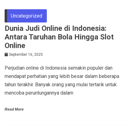
Uncategorized
Dunia Judi Online di Indonesia:
Antara Taruhan Bola Hingga Slot
Online
September 16, 2025
Perjudian online di Indonesia semakin populer dan
mendapat perhatian yang lebih besar dalam beberapa
tahun terakhir. Banyak orang yang mulai tertarik untuk
mencoba peruntungannya dalam
Read More